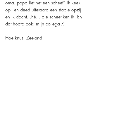
oma, papa liet net een scheet”. Ik keek 
op - en deed uiteraard een stapje opzij - 
en ik dacht...hè....die scheet ken ik. En 
dat hoofd ook; mijn collega X !
Hoe knus, Zeeland