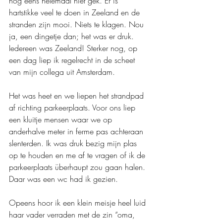
nog eens helemaal niet gek. Er is 
hartstikke veel te doen in Zeeland en de 
stranden zijn mooi. Niets te klagen. Nou 
ja, een dingetje dan; het was er druk. 
Iedereen was Zeeland! Sterker nog, op 
een dag liep ik regelrecht in de scheet 
van mijn collega uit Amsterdam. 
Het was heet en we liepen het strandpad  
af richting parkeerplaats. Voor ons liep 
een kluitje mensen waar we op 
anderhalve meter in ferme pas achteraan 
slenterden. Ik was druk bezig mijn plas 
op te houden en me af te vragen of ik de 
parkeerplaats überhaupt zou gaan halen. 
Daar was een wc had ik gezien. 
Opeens hoor ik een klein meisje heel luid 
haar vader verraden met de zin “oma, 