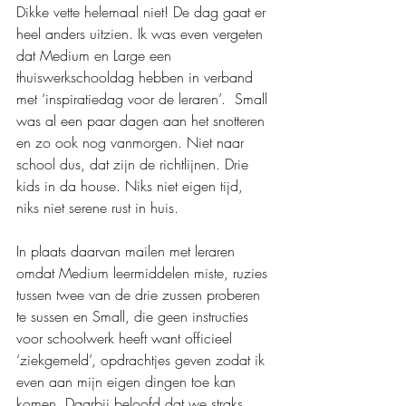
Dikke vette helemaal niet! De dag gaat er 
heel anders uitzien. Ik was even vergeten 
dat Medium en Large een 
thuiswerkschooldag hebben in verband 
met ‘inspiratiedag voor de leraren’.  Small 
was al een paar dagen aan het snotteren 
en zo ook nog vanmorgen. Niet naar 
school dus, dat zijn de richtlijnen. Drie 
kids in da house. Niks niet eigen tijd, 
niks niet serene rust in huis. 
In plaats daarvan mailen met leraren 
omdat Medium leermiddelen miste, ruzies 
tussen twee van de drie zussen proberen 
te sussen en Small, die geen instructies 
voor schoolwerk heeft want officieel 
‘ziekgemeld’, opdrachtjes geven zodat ik 
even aan mijn eigen dingen toe kan 
komen. Daarbij beloofd dat we straks 