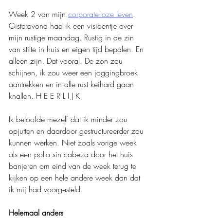
Week 2 van mijn 
corporate-loze leven
. 
Gisteravond had ik een visioentje over 
mijn rustige maandag. Rustig in de zin 
van stilte in huis en eigen tijd bepalen. En 
alleen zijn. Dat vooral. De zon zou 
schijnen, ik zou weer een joggingbroek 
aantrekken en in alle rust keihard gaan 
knallen. H E E R L I J K!  
Ik beloofde mezelf dat ik minder zou 
opjutten en daardoor gestructureerder zou 
kunnen werken. Niet zoals vorige week 
als een pollo sin cabeza door het huis 
banjeren om eind van de week terug te 
kijken op een hele andere week dan dat 
ik mij had voorgesteld.
Helemaal anders